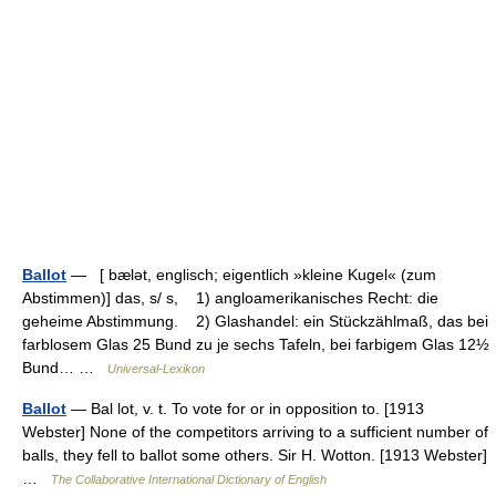
Ballot
— [ bælət, englisch; eigentlich »kleine Kugel« (zum
Abstimmen)] das, s/ s, 1) angloamerikanisches Recht: die
geheime Abstimmung. 2) Glashandel: ein Stückzählmaß, das bei
farblosem Glas 25 Bund zu je sechs Tafeln, bei farbigem Glas 12½
Bund… …
Universal-Lexikon
Ballot
— Bal lot, v. t. To vote for or in opposition to. [1913
Webster] None of the competitors arriving to a sufficient number of
balls, they fell to ballot some others. Sir H. Wotton. [1913 Webster]
…
The Collaborative International Dictionary of English