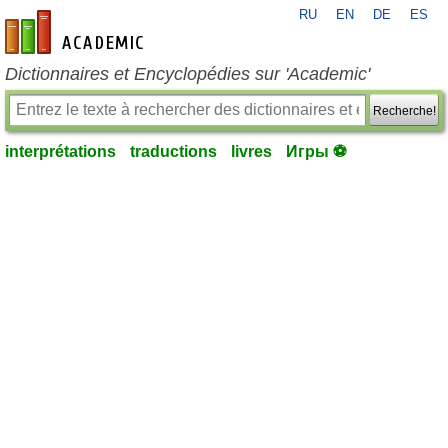
RU
EN
DE
ES
fr-academic.com
Dictionnaires et Encyclopédies sur 'Academic'
Recherche!
interprétations
traductions
livres
Игры ⚽