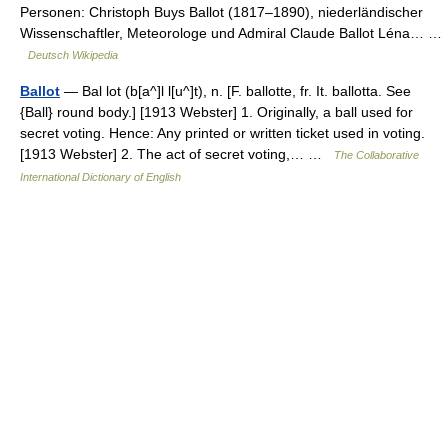
Personen: Christoph Buys Ballot (1817–1890), niederländischer
Wissenschaftler, Meteorologe und Admiral Claude Ballot Léna… …
Deutsch Wikipedia
Ballot
— Bal lot (b[a^]l l[u^]t), n. [F. ballotte, fr. It. ballotta. See
{Ball} round body.] [1913 Webster] 1. Originally, a ball used for
secret voting. Hence: Any printed or written ticket used in voting.
[1913 Webster] 2. The act of secret voting,… …
The Collaborative
International Dictionary of English