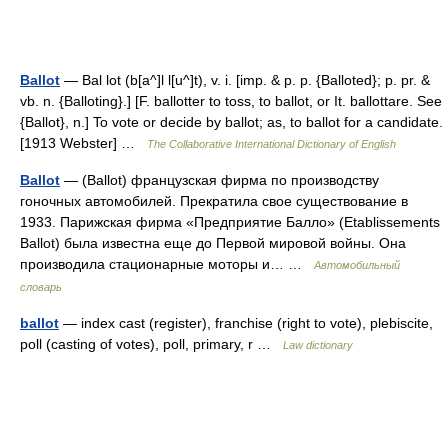
Ballot
— Bal lot (b[a^]l l[u^]t), v. i. [imp. & p. p. {Balloted}; p. pr. &
vb. n. {Balloting}.] [F. ballotter to toss, to ballot, or It. ballottare. See
{Ballot}, n.] To vote or decide by ballot; as, to ballot for a candidate.
[1913 Webster] …
The Collaborative International Dictionary of English
Ballot
— (Ballot) французская фирма по производству
гоночных автомобилей. Прекратила свое существование в
1933. Парижская фирма «Предприятие Балло» (Etablissements
Ballot) была известна еще до Первой мировой войны. Она
производила стационарные моторы и… …
Автомобильный
словарь
ballot
— index cast (register), franchise (right to vote), plebiscite,
poll (casting of votes), poll, primary, r …
Law dictionary