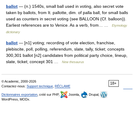
ballot
— (n.) 1540s, small ball used in voting, also secret vote
taken by ballots, from It. pallotte, dim. of palla ball, for small balls
used as counters in secret voting (see BALLOON (Cf. balloon)).
Earliest references are to Venice. As a verb, from… …
Etymology
dictionary
ballot
— [n1] voting; recording of vote election, franchise,
plebiscite, poll, polling, referendum, slate, tally, ticket; concepts
300,301 ballot [n2] candidates from political party choice, lineup,
slate, ticket; concept 301 …
New thesaurus
© Academic, 2000-2026
18+
Contactez-nous:
Support technique
,
RÉCLAME
Dictionnaires exportation
, créé sur PHP,
Joomla,
Drupal,
WordPress, MODx.